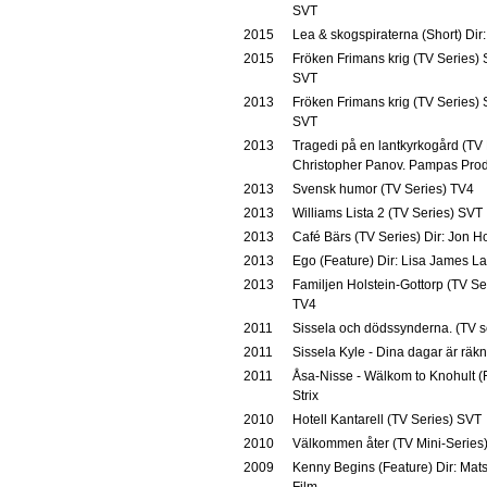
SVT
2015
Lea & skogspiraterna (Short) Di
2015
Fröken Frimans krig (TV Series) S
SVT
2013
Fröken Frimans krig (TV Series) 
SVT
2013
Tragedi på en lantkyrkogård (TV 
Christopher Panov. Pampas Prod
2013
Svensk humor (TV Series) TV4
2013
Williams Lista 2 (TV Series) SVT
2013
Café Bärs (TV Series) Dir: Jon 
2013
Ego (Feature) Dir: Lisa James La
2013
Familjen Holstein-Gottorp (TV Se
TV4
2011
Sissela och dödssynderna. (TV s
2011
Sissela Kyle - Dina dagar är rä
2011
Åsa-Nisse - Wälkom to Knohult (F
Strix
2010
Hotell Kantarell (TV Series) SVT
2010
Välkommen åter (TV Mini-Series) 
2009
Kenny Begins (Feature) Dir: Mats
Film