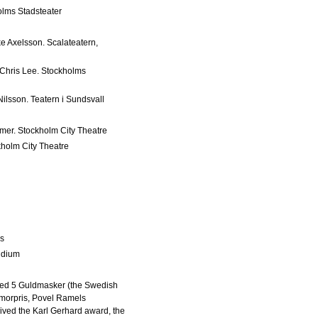
olms Stadsteater
ke Axelsson. Scalateatern,
Chris Lee. Stockholms
Nilsson. Teatern i Sundsvall
mer. Stockholm City Theatre
kholm City Theatre
us
ndium
ved 5 Guldmasker (the Swedish
umorpris, Povel Ramels
ived the Karl Gerhard award, the