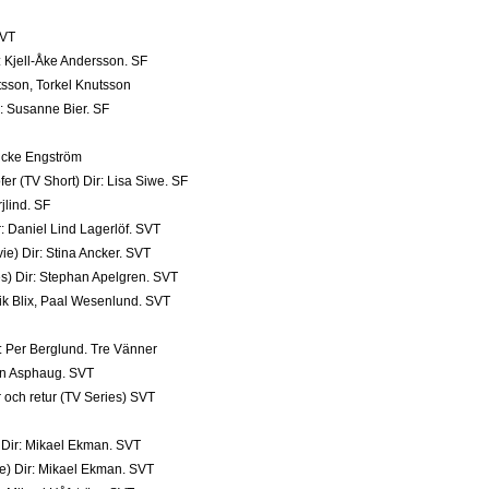
SVT
: Kjell-Åke Andersson. SF
tsson, Torkel Knutsson
r: Susanne Bier. SF
Micke Engström
er (TV Short) Dir: Lisa Siwe. SF
rjlind. SF
: Daniel Lind Lagerlöf. SVT
ie) Dir: Stina Ancker. SVT
ies) Dir: Stephan Apelgren. SVT
rik Blix, Paal Wesenlund. SVT
r: Per Berglund. Tre Vänner
tin Asphaug. SVT
och retur (TV Series) SVT
 Dir: Mikael Ekman. SVT
e) Dir: Mikael Ekman. SVT