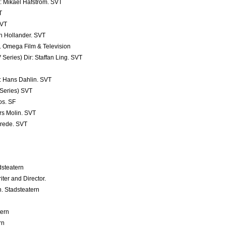
r: Mikael Håfström. SVT
T
SVT
h Hollander. SVT
n. Omega Film & Television
 Series) Dir: Staffan Ling. SVT
r: Hans Dahlin. SVT
 Series) SVT
os. SF
rs Molin. SVT
Grede. SVT
dsteatern
ter and Director.
. Stadsteatern
tern
rn