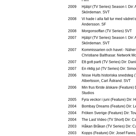
2009
Hjälp! (TV Series) Season I. Dir:
Skördeman. SVT
2008
Vi hade i alla fall tur med vädret 
Andersson. SF
2008
Morgonsoffan (TV Series) SVT
2007
Hjälp! (TV Series) Season I. Dir:
Skördeman. SVT
2007
Kommissarien och havet - Näher a
Christiane Balthasar. Network M
2007
Ett gott parti (TV Series) Dir: Da
2007
En riktig jul (TV Series) Dir: Sim
2006
Nisse Hults historiska snedsteg 
Albertsson, Carl Åstrand. SVT
2006
Min frus förste älskare (Feature)
Studios
2005
Fyra veckor i juni (Feature) Dir
2004
Bombay Dreams (Feature) Dir: L
2004
Fröken Sverige (Feature) Dir: 
2004
The Last Video (TV Short) Dir: Ca
2003
Håkan Bråkan (TV Series) Dir: C
2003
Kopps (Feature) Dir: Josef Fares