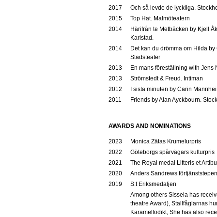
2017
Och så levde de lyckliga. Stockh
2015
Top Hat. Malmöteatern
2014
Härifrån te Metbäcken by Kjell Å
Karlstad.
2014
Det kan du drömma om Hilda by 
Stadsteater
2013
En mans föreställning with Jens 
2013
Strömstedt & Freud. Intiman
2012
I sista minuten by Carin Mannhei
2011
Friends by Alan Ayckbourn. Stoc
AWARDS AND NOMINATIONS
2023
Monica Zätas Krumelurpris
2022
Göteborgs spårvägars kulturpris
2021
The Royal medal Litteris et Artib
2020
Anders Sandrews förtjänststepe
2019
S:t Eriksmedaljen
Among others Sissela has recei
theatre Award), Stallfåglarnas h
Karamellodikt, She has also rece