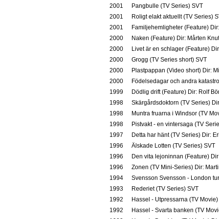
2001
Pangbulle (TV Series) SVT
2001
Roligt elakt aktuellt (TV Series) 
2001
Familjehemligheter (Feature) Dir
2000
Naken (Feature) Dir: Mårten Knu
2000
Livet är en schlager (Feature) Di
2000
Grogg (TV Series short) SVT
2000
Plastpappan (Video short) Dir: 
2000
Födelsedagar och andra katastrof
1999
Dödlig drift (Feature) Dir: Rolf Bö
1998
Skärgårdsdoktorn (TV Series) Dir
1998
Muntra fruarna i Windsor (TV Mov
1998
Pistvakt - en vintersaga (TV Ser
1997
Detta har hänt (TV Series) Dir: E
1996
Älskade Lotten (TV Series) SVT
1996
Den vita lejoninnan (Feature) Di
1996
Zonen (TV Mini-Series) Dir: Mar
1994
Svensson Svensson - London tur 
1993
Rederiet (TV Series) SVT
1992
Hassel - Utpressarna (TV Movie)
1992
Hassel - Svarta banken (TV Movi