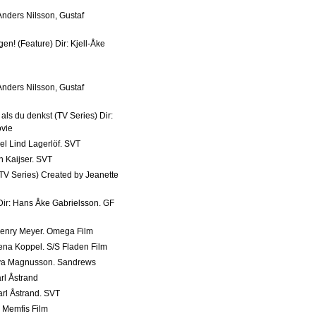
 Anders Nilsson, Gustaf
igen! (Feature) Dir: Kjell-Åke
 Anders Nilsson, Gustaf
ls du denkst (TV Series) Dir:
ovie
niel Lind Lagerlöf. SVT
on Kaijser. SVT
(TV Series) Created by Jeanette
 Dir: Hans Åke Gabrielsson. GF
: Henry Meyer. Omega Film
ena Koppel. S/S Fladen Film
Tova Magnusson. Sandrews
rl Åstrand
arl Åstrand. SVT
. Memfis Film