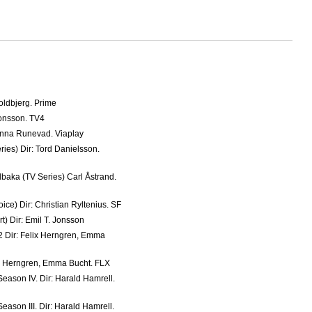
koldbjerg. Prime
Jonsson. TV4
hanna Runevad. Viaplay
ies) Dir: Tord Danielsson.
llbaka (TV Series) Carl Åstrand.
ce) Dir: Christian Ryltenius. SF
t) Dir: Emil T. Jonsson
2 Dir: Felix Herngren, Emma
lix Herngren, Emma Bucht. FLX
Season IV. Dir: Harald Hamrell.
eason III. Dir: Harald Hamrell.