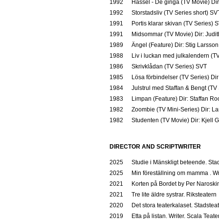
1992
Hassel - De giriga (TV Movie) Di
1992
Storstadsliv (TV Series short) SV
1991
Portis klarar skivan (TV Series) 
1991
Midsommar (TV Movie) Dir: Judit
1989
Ängel (Feature) Dir: Stig Larsso
1988
Liv i luckan med julkalendern (TV
1986
Skrivklådan (TV Series) SVT
1985
Lösa förbindelser (TV Series) Di
1984
Julstrul med Staffan & Bengt (TV
1983
Limpan (Feature) Dir: Staffan Ro
1982
Zoombie (TV Mini-Series) Dir: La
1982
Studenten (TV Movie) Dir: Kjell 
DIRECTOR AND SCRIPTWRITER
2025
Studie i Mänskligt beteende. Sta
2025
Min föreställning om mamma . Wri
2021
Korten på Bordet by Per Naroskin
2021
Tre lite äldre systrar. Riksteatern
2020
Det stora teaterkalaset. Stadstea
2019
Etta på listan. Writer. Scala Teate