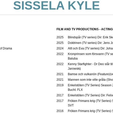
SISSELA KYLE
FILM AND TV PRODUCTIONS - ACTING
2025
Blindspår (TV series) Dir: Erik S
2025
Doktrinen (TV series) Dir: Jens 
of Drama
2024
Allt och Eva (TV series) Dir: Jo
2022
Kronprinsen som försvann (TV ser
Baluba
2022
Kenny Starfighter - Dr Deo slår ti
Jarowskij
2021
Bamse och vulkanön (Feature)(voi
2021
Mannen som inte ville gråta (Shor
2019
Enkelstöten (TV Series) Season 
Bucht. FLX
2017
Enkelstöten (TV Series) Dir: Fe
2017
Fröken Frimans krig (TV Series) 
SVT
2016
Fröken Frimans krig (TV Series) S