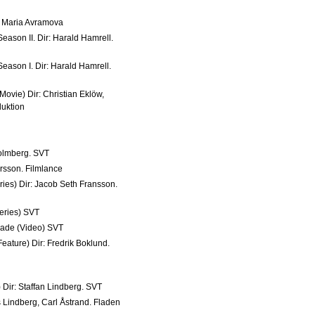
r: Maria Avramova
eason II. Dir: Harald Hamrell.
Season I. Dir: Harald Hamrell.
Movie) Dir: Christian Eklöw,
uktion
Holmberg. SVT
rsson. Filmlance
ries) Dir: Jacob Seth Fransson.
eries) SVT
knade (Video) SVT
eature) Dir: Fredrik Boklund.
Dir: Staffan Lindberg. SVT
 Lindberg, Carl Åstrand. Fladen