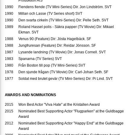
Produktion A/S
1990
Fiendens fiende (TV Mini-Series) Dir. Jon Lindström. SVT
1990
Millan och Lasse (TV Series short) SVT
1990
Den svarta cirkeln (TV Mini-Series) Dir: Pelle Seth. SVT
1989
Roland Hassel polis - Säkra papper (TV Movie) Dir: Mikael
Ekman. SVT
1988
Venus 90 (Feature) Dir: Jösta Hagelbäck. SF
1988
Jungfruresan (Feature) Dir: Reidar Jönsson. SF
1987
Lysande landning (TV Movie) Dir: Jonas Cornell. SVT
1983
Spanarna (TV Series) SVT
1980
Från Boston till pop (TV Mini-Series) SVT
1978
Den sjunde frågan (TV Movie) Dir: Carl-Johan Seth. SF
1977
Soldat med brutet gevär (TV Mini-Series) Dir: Pi Lind. SVT
AWARDS AND NOMINATIONS
2015
Won Best Actor "Viva Hate" at the Kristallen Award
2015
Nominated Best Supporting Actor "Flugparken" at the Guldbagge
Award
2012
Nominated Best Supporting Actor "Happy End" at the Guldbagge
Award