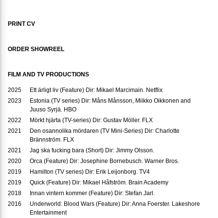
PRINT CV
ORDER SHOWREEL
FILM AND TV PRODUCTIONS
2025
Ett ärligt liv (Feature) Dir: Mikael Marcimain. Netflix
2023
Estonia (TV series) Dir: Måns Månsson, Miikko Oikkonen and
Juuso Syrjä. HBO
2022
Mörkt hjärta (TV-series) Dir: Gustav Möller. FLX
2021
Den osannolika mördaren (TV Mini-Series) Dir: Charlotte
Brännström. FLX
2021
Jag ska fucking bara (Short) Dir: Jimmy Olsson.
2020
Orca (Feature) Dir: Josephine Bornebusch. Warner Bros.
2019
Hamilton (TV series) Dir: Erik Leijonborg. TV4
2019
Quick (Feature) Dir: Mikael Håfström. Brain Academy
2018
Innan vintern kommer (Feature) Dir: Stefan Jarl.
2016
Underworld: Blood Wars (Feature) Dir: Anna Foerster. Lakeshore
Entertainment