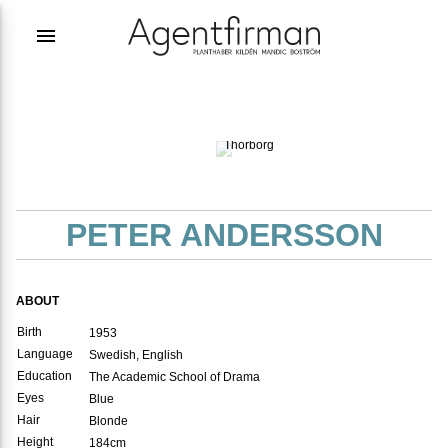
menu
Photographer:
Carl
Thorborg
PETER ANDERSSON
ABOUT
Birth
1953
Language
Swedish, English
Education
The Academic School of Drama
Eyes
Blue
Hair
Blonde
Height
184cm