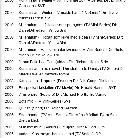
2010
Kommissarie Winter - Rum nummer 10 (TV Series) Dir: Emiliano
Goessens. SVT
2010
Kommissarie Winter - I Vänaste Land (TV Series) Dir: Trygve
Allister Diesen. SVT
2010
Millennium - Luftslottet som sprängdes (TV Mini-Series) Dir:
Daniel Alfredson. YellowBird
2010
Millennium - Flickan som lekte med elden (TV Mini-Series) Dir:
Daniel Alfredson. YellowBird
2010
Millennium - Män som hatar kvinnor (TV Mini-Series) Dir: Niels
Arden Oplev. YellowBird
2009
Johan Falk: Leo Gaut (Video) Dir: Richard Holm. Strix
2009
Kommissarien och havet - Der sterbende Dandy (TV Series) Dir:
Marcus Weiler. Network Movie
2008
Kautokeino - Upproret (Feature) Dir: Nils Gaup. Filmlance
2007
En spricka i kristallen (TV Movie) Dir: Harald Hamrell. SVT
2006
7 miljonärer (Feature) Dir: Michael Hjorth. Tre Vänner
2006
Bota mig! (TV Mini-Series) SVT
2006
Quinze (Short) Dir. Roland Larsson
2006
Snapphanar (TV Mini-Series) Dir; Måns Mårlind, Björn Stein.
Breidarblick
2005
Mun mot mun (Feature) Dir: Björn Runge. Göta Film
2005
Vadet - Klosterøyas hemmelighet (TV Series). DR