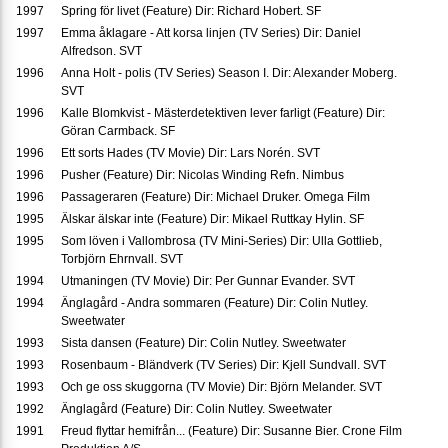
1997
Spring för livet (Feature) Dir: Richard Hobert. SF
1997
Emma åklagare - Att korsa linjen (TV Series) Dir: Daniel
Alfredson. SVT
1996
Anna Holt - polis (TV Series) Season I. Dir: Alexander Moberg.
SVT
1996
Kalle Blomkvist - Mästerdetektiven lever farligt (Feature) Dir:
Göran Carmback. SF
1996
Ett sorts Hades (TV Movie) Dir: Lars Norén. SVT
1996
Pusher (Feature) Dir: Nicolas Winding Refn. Nimbus
1996
Passageraren (Feature) Dir: Michael Druker. Omega Film
1995
Älskar älskar inte (Feature) Dir: Mikael Ruttkay Hylin. SF
1995
Som löven i Vallombrosa (TV Mini-Series) Dir: Ulla Gottlieb,
Torbjörn Ehrnvall. SVT
1994
Utmaningen (TV Movie) Dir: Per Gunnar Evander. SVT
1994
Änglagård - Andra sommaren (Feature) Dir: Colin Nutley.
Sweetwater
1993
Sista dansen (Feature) Dir: Colin Nutley. Sweetwater
1993
Rosenbaum - Bländverk (TV Series) Dir: Kjell Sundvall. SVT
1993
Och ge oss skuggorna (TV Movie) Dir: Björn Melander. SVT
1992
Änglagård (Feature) Dir: Colin Nutley. Sweetwater
1991
Freud flyttar hemifrån... (Feature) Dir: Susanne Bier. Crone Film