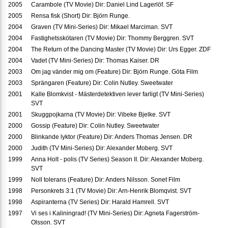
2005
Carambole (TV Movie) Dir: Daniel Lind Lagerlöf. SF
2005
Rensa fisk (Short) Dir: Björn Runge.
2004
Graven (TV Mini-Series) Dir: Mikael Marciman. SVT
2004
Fastighetsskötaren (TV Movie) Dir: Thommy Berggren. SVT
2004
The Return of the Dancing Master (TV Movie) Dir: Urs Egger. ZDF
2004
Vadet (TV Mini-Series) Dir: Thomas Kaiser. DR
2003
Om jag vänder mig om (Feature) Dir: Björn Runge. Göta Film
2003
Sprängaren (Feature) Dir: Colin Nutley. Sweetwater
2001
Kalle Blomkvist - Mästerdetektiven lever farligt (TV Mini-Series)
SVT
2001
Skuggpojkarna (TV Movie) Dir: Vibeke Bjelke. SVT
2000
Gossip (Feature) Dir: Colin Nutley. Sweetwater
2000
Blinkande lyktor (Feature) Dir: Anders Thomas Jensen. DR
2000
Judith (TV Mini-Series) Dir: Alexander Moberg. SVT
1999
Anna Holt - polis (TV Series) Season II. Dir: Alexander Moberg.
SVT
1999
Noll tolerans (Feature) Dir: Anders Nilsson. Sonet Film
1998
Personkrets 3:1 (TV Movie) Dir: Arn-Henrik Blomqvist. SVT
1998
Aspiranterna (TV Series) Dir: Harald Hamrell. SVT
1997
Vi ses i Kaliningrad! (TV Mini-Series) Dir: Agneta Fagerström-
Olsson. SVT