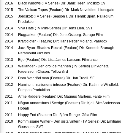
2016
Black Widows (TV Series) Dir: Janic Heen. Moskito Oy
2015
The Vatican Tapes (Feature) Dir: Mark Neveldine. Lionsgate
2015
Jordskott (TV Series) Season I. Dir: Henrik Björn. Palladium
Produktion
2014
Viva Hate (TV Mini-Series) Dir: Jens Lien. SVT
2014
Flugparken (Feature) Dir: Jens Östberg. Garage Film
2014
Kraftidioten (Feature) Dir: Hans Petter Moland. Paradox
2014
Jack Ryan: Shadow Recruit (Feature) Dir: Kenneth Branagh.
Paramount Pictures
2013
Ego (Feature) Dir: Lisa James Larsson. Filmlance
2013
Wallander - Den orolige mannen (TV Series) Dir: Agneta
Fagerström-Olsson. YellowBird
2012
Dom över död man (Feature) Dir: Jan Troell. SF
2012
Hamilton: I nationens intresse (Feature) Dir: Kathrine Windfeld.
Pampas Produktion
2011
Arme Riddere (Feature) Dir: Magnus Martens. Fante Film
2011
Någon annanstans i Sverige (Feature) Dir: Kjell-Åke Andersson.
Hobab
2011
Happy End (Feature) Dir: Björn Runge. Göta Film
2010
Kommissarie Winter - Den sista vintern (TV Series) Dir: Emiliano
Goessens. SVT