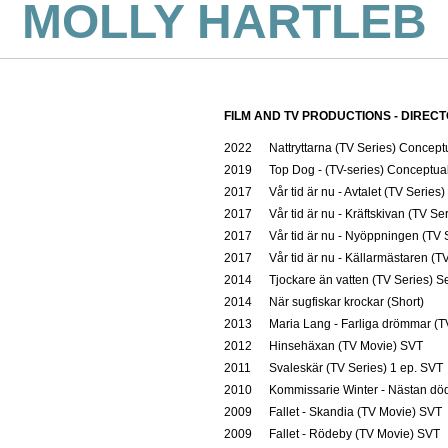
MOLLY HARTLEB
FILM AND TV PRODUCTIONS - DIREC
2022
Nattryttarna (TV Series) Conceptu
2019
Top Dog - (TV-series) Conceptual
2017
Vår tid är nu - Avtalet (TV Series
2017
Vår tid är nu - Kräftskivan (TV S
2017
Vår tid är nu - Nyöppningen (TV 
2017
Vår tid är nu - Källarmästaren (T
2014
Tjockare än vatten (TV Series) S
2014
När sugfiskar krockar (Short)
2013
Maria Lang - Farliga drömmar (
2012
Hinsehäxan (TV Movie) SVT
2011
Svaleskär (TV Series) 1 ep. SVT
2010
Kommissarie Winter - Nästan död
2009
Fallet - Skandia (TV Movie) SVT
2009
Fallet - Rödeby (TV Movie) SVT