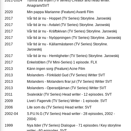
2021-2024
Tunna blå linjen (TV series) Creator and head writer.
Anagram/SVT
2020
Min pappa Marianne (Feature) Avanti Film
2017
Vår tid är nu - Hoppet (TV Series) Storyline. Jarowskij
2017
Vår tid är nu - Avtalet (TV Series) Storyline. Jarowskij
2017
Vår tid är nu - Kräftskivan (TV Series) Storyline. Jarowskij
2017
Vår tid är nu - Nyöppningen (TV Series) Storyline. Jarowskij
2017
Vår tid är nu - Källarmästaren (TV Series) Storyline.
Jarowskij
2017
Vår tid är nu - Hemligheter (TV Series) Storyline. Jarowskij
2017
Enkelstöten (TV Mini-Series) 1 episode. FLX
2013
Känn ingen sorg (Feature) Acne Film
2013
Molanders - Förklädd Gud (TV Series) Writer SVT
2013
Molanders - Molanders firar jul (TV Series) Writer SVT
2013
Molanders - Operastjärnan (TV Series) Writer SVT
2011
Svaleskär (TV Series) Head writer - 12 episodes. SVT
2009
Livet i Fagervik (TV Series) Writer - 1 episode. SVT
2006
Lite som du (TV Series) Head writer. SVT
2002-04
S.P.U.N.G (TV Series) Head writer - 28 episodes, 2002 -
2004)
1999
Nya tider (TV Series) Dialogue - 71 episodes / Key storyline
writer - 60 episodes. SVT